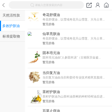
请输入您要搜索的内容
奇花舒缓油
天然活性肽
奇花舒缓油，以雪域奇花天山雪莲、大马士革...
暂无价格
多效护肤油
仙草亮肤油
标准提取物
奇花舒缓油，以雪域奇花天山雪莲、大马士革...
暂无价格
固本培元油
固本培元油由“人参固本汤”（古籍医宗金鉴...
暂无价格
当归复方油
当归复方油由当归和姜经专业技术精萃其脂溶...
暂无价格
茶籽护肤油
茶籽护肤油为山茶科油茶树的种籽经榨油后进...
暂无价格
百草止痒油